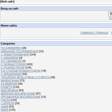
[
Мой сайт
]
Вход на сайт
В
Ст
Меню сайта
ГЛАВНАЯ СТРАНИЦА
Categories
ПОЗДРАВЛЯЮ!
[28]
ИМЕННЫЕ ПОЗДРАВЛЕНИЯ
[15]
С ДНЕМ РОЖДЕНИЯ!
[144]
С ЮБИЛЕЕМ!
[0]
СО СВАДЬБОЙ!
[2]
С НОВЫМ ГОДОМ!
[430]
С РОЖДЕСТВОМ!
[139]
СО СТАРЫМ НОВЫМ ГОДОМ!
[78]
С КРЕЩЕНИЕМ!
[50]
ТАТЬЯНИН ДЕНЬ И ДЕНЬ СТУДЕНТА
[38]
ВАЛЕНТИНКИ
[75]
23 ФЕВРАЛЯ
[49]
8 МАРТА
[134]
МАСЛЕНИЦА
[83]
ВЕРБНОЕ ВОСКРЕСЕНИЕ
[87]
ПРОЩЕННОЕ ВОСКРЕСЕНИЕ
[14]
ПАСХА
[142]
1 АПРЕЛЯ
[24]
1МАЯ
[53]
9МАЯ
[135]