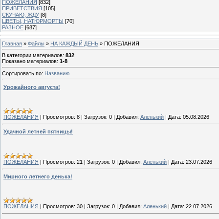
ПОЖЕЛАНИЯ
[832]
ПРИВЕТСТВИЯ
[105]
СКУЧАЮ, ЖДУ
[8]
ЦВЕТЫ, НАТЮРМОРТЫ
[70]
РАЗНОЕ
[687]
Главная
»
Файлы
»
НА КАЖДЫЙ ДЕНЬ
» ПОЖЕЛАНИЯ
В категории материалов
:
832
Показано материалов
:
1-8
Сортировать по
:
Названию
Урожайного августа!
ПОЖЕЛАНИЯ
|
Просмотров:
8
|
Загрузок:
0
|
Добавил:
Аленький
|
Дата:
05.08.2026
Удачной летней пятницы!
ПОЖЕЛАНИЯ
|
Просмотров:
21
|
Загрузок:
0
|
Добавил:
Аленький
|
Дата:
23.07.2026
Мирного летнего денька!
ПОЖЕЛАНИЯ
|
Просмотров:
30
|
Загрузок:
0
|
Добавил:
Аленький
|
Дата:
22.07.2026