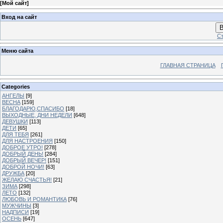
[
Мой сайт
]
Вход на сайт
В
Ст
Меню сайта
ГЛАВНАЯ СТРАНИЦА
Categories
АНГЕЛЫ
[9]
ВЕСНА
[159]
БЛАГОДАРЮ,СПАСИБО
[18]
ВЫХОДНЫЕ, ДНИ НЕДЕЛИ
[648]
ДЕВУШКИ
[113]
ДЕТИ
[65]
ДЛЯ ТЕБЯ
[261]
ДЛЯ НАСТРОЕНИЯ
[150]
ДОБРОЕ УТРО!
[278]
ДОБРЫЙ ДЕНЬ!
[284]
ДОБРЫЙ ВЕЧЕР!
[151]
ДОБРОЙ НОЧИ!
[63]
ДРУЖБА
[20]
ЖЕЛАЮ СЧАСТЬЯ!
[21]
ЗИМА
[298]
ЛЕТО
[132]
ЛЮБОВЬ И РОМАНТИКА
[76]
МУЖЧИНЫ
[3]
НАДПИСИ
[19]
ОСЕНЬ
[647]