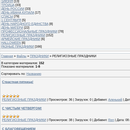
1ИЮНЯ
[13]
ТРОИЦА
[33]
ДЕНЬ РОССИИ
[33]
ДЕНЬ ИВАНА КУПАЛА
[17]
СПАСЫ
[79]
1 СЕНТЯБРЯ
[5]
ДЕНЬ НАРОДНОГО ЕДИНСТВА
[8]
ДЕНЬ МАТЕРИ
[22]
ПРОФЕССИОНАЛЬНЫЕ ПРАЗДНИКИ
[78]
РЕЛИГИОЗНЫЕ ПРАЗДНИКИ
[152]
АРМЕЙСКИЕ ПРАЗДНИКИ
[6]
HALLOWEEN
[6]
РАЗНЫЕ ПРАЗДНИКИ
[166]
Главная
»
Файлы
»
ПРАЗДНИКИ
» РЕЛИГИОЗНЫЕ ПРАЗДНИКИ
В категории материалов
:
152
Показано материалов
:
1-8
Сортировать по
:
Названию
Страстная пятница!
РЕЛИГИОЗНЫЕ ПРАЗДНИКИ
|
Просмотров:
36
|
Загрузок:
0
|
Добавил:
Аленький
|
Дат
С ЧИСТЫМ ЧЕТВЕРГОМ!
РЕЛИГИОЗНЫЕ ПРАЗДНИКИ
|
Просмотров:
38
|
Загрузок:
0
|
Добавил:
Ren
|
Дата:
08
С БЛАГОВЕЩЕНИЕМ