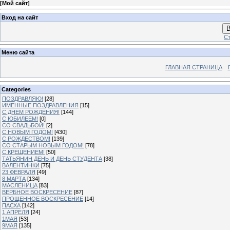
[
Мой сайт
]
Вход на сайт
В
Ст
Меню сайта
ГЛАВНАЯ СТРАНИЦА
Categories
ПОЗДРАВЛЯЮ!
[28]
ИМЕННЫЕ ПОЗДРАВЛЕНИЯ
[15]
С ДНЕМ РОЖДЕНИЯ!
[144]
С ЮБИЛЕЕМ!
[0]
СО СВАДЬБОЙ!
[2]
С НОВЫМ ГОДОМ!
[430]
С РОЖДЕСТВОМ!
[139]
СО СТАРЫМ НОВЫМ ГОДОМ!
[78]
С КРЕЩЕНИЕМ!
[50]
ТАТЬЯНИН ДЕНЬ И ДЕНЬ СТУДЕНТА
[38]
ВАЛЕНТИНКИ
[75]
23 ФЕВРАЛЯ
[49]
8 МАРТА
[134]
МАСЛЕНИЦА
[83]
ВЕРБНОЕ ВОСКРЕСЕНИЕ
[87]
ПРОЩЕННОЕ ВОСКРЕСЕНИЕ
[14]
ПАСХА
[142]
1 АПРЕЛЯ
[24]
1МАЯ
[53]
9МАЯ
[135]